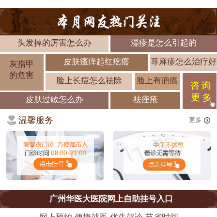
头发掉的厉害怎么办
湿疹是怎么引起的
皮肤瘙痒起红疙瘩
荨麻疹怎么治疗好
灰指甲
的危害
脸上长痘怎么祛除
脸上有疤痕
皮肤过敏怎么办
祛痤疮
温馨服务
更多
广州华医大医院网上自助挂号入口