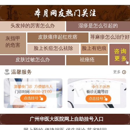
头发掉的厉害怎么办
湿疹是怎么引起的
皮肤瘙痒起红疙瘩
荨麻疹怎么治疗好
灰指甲
的危害
脸上长痘怎么祛除
脸上有疤痕
皮肤过敏怎么办
祛痤疮
温馨服务
更多
广州华医大医院网上自助挂号入口