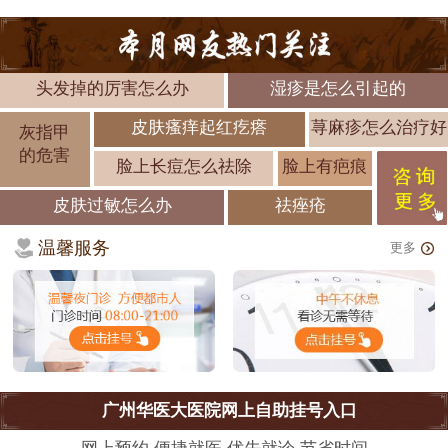
头发掉的厉害怎么办
湿疹是怎么引起的
皮肤瘙痒起红疙瘩
荨麻疹怎么治疗好
灰指甲
的危害
脸上长痘怎么祛除
脸上有疤痕
皮肤过敏怎么办
祛痤疮
温馨服务
更多
广州华医大医院网上自助挂号入口