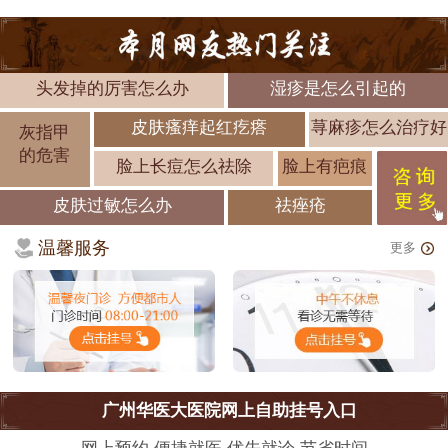
头发掉的厉害怎么办
湿疹是怎么引起的
皮肤瘙痒起红疙瘩
荨麻疹怎么治疗好
灰指甲
的危害
脸上长痘怎么祛除
脸上有疤痕
皮肤过敏怎么办
祛痤疮
温馨服务
更多
广州华医大医院网上自助挂号入口