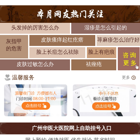
头发掉的厉害怎么办
湿疹是怎么引起的
皮肤瘙痒起红疙瘩
荨麻疹怎么治疗好
灰指甲
的危害
脸上长痘怎么祛除
脸上有疤痕
皮肤过敏怎么办
祛痤疮
温馨服务
更多
广州华医大医院网上自助挂号入口